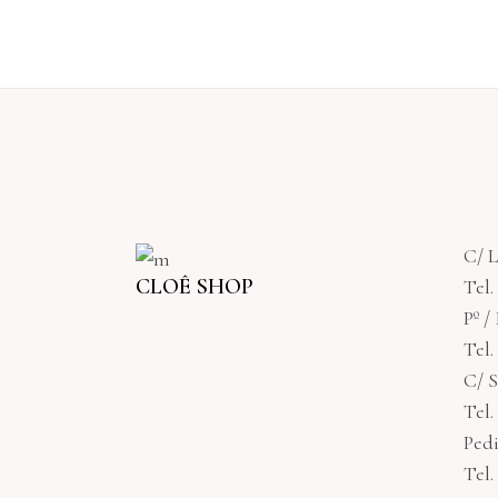
C/ L
CLOÊ SHOP
Tel.
Pº /
Tel.
C/ S
Tel.
Pedi
Tel.